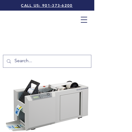
CALL US: 901-373-6200